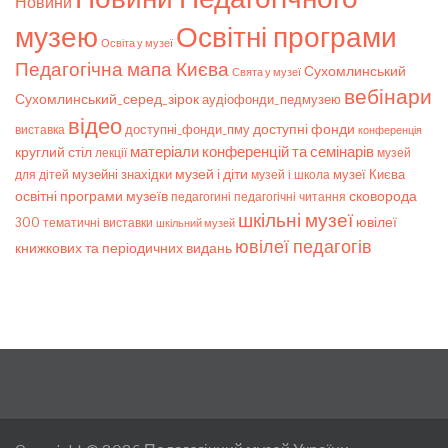
Новини
музею
Освітні програми
Освіта у музеї
Педагогічна мапа Києва
Сухомлинський
Свята у музеї
вебінари
Сухомлинський_серед_зірок
аудіофонди_педмузею
відео
доступні фонди
доступні_фонди_пму
виставка
конференція
матеріали конференцій та семінарів
круглий стіл
лекції
музей
музей і діти
музейні знахідки
музеї Києва
для дітей
музей і школа
освітні програми музеїв
сковорода
педагогічні читання
педагогині
шкільні музеї
ювілеї
300
тематичні виставки
шкільний музей
ювілеї педагогів
книжкових та періодичних видань