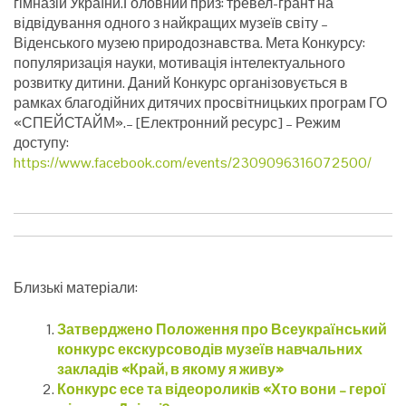
гімназій України.Головний приз: тревел-грант на
відвідування одного з найкращих музеїв світу –
Віденського музею природознавства. Мета Конкурсу:
популяризація науки, мотивація інтелектуального
розвитку дитини. Даний Конкурс організовується в
рамках благодійних дитячих просвітницьких програм ГО
«СПЕЙСТАЙМ».
– [Електронний ресурс] – Режим
доступу:
https://www.facebook.com/events/2309096316072500/
Близькі матеріали:
Затверджено Положення про Всеукраїнський
конкурс екскурсоводів музеїв навчальних
закладів «Край, в якому я живу»
Конкурс есе та відеороликів «Хто вони – герої