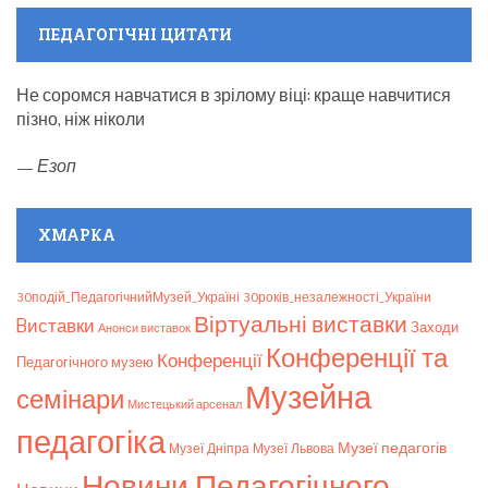
ПЕДАГОГІЧНІ ЦИТАТИ
Не соромся навчатися в зрілому віці: краще навчитися
пізно, ніж ніколи
—
Езоп
ХМАРКА
30подій_ПедагогічнийМузей_Україні
30років_незалежності_України
Віртуальні виставки
Bиставки
Заходи
Анонси виставок
Конференції та
Конференції
Педагогічного музею
Музейна
семінари
Мистецький арсенал
педагогіка
Музеї педагогів
Музеї Дніпра
Музеї Львова
Новини Педагогічного