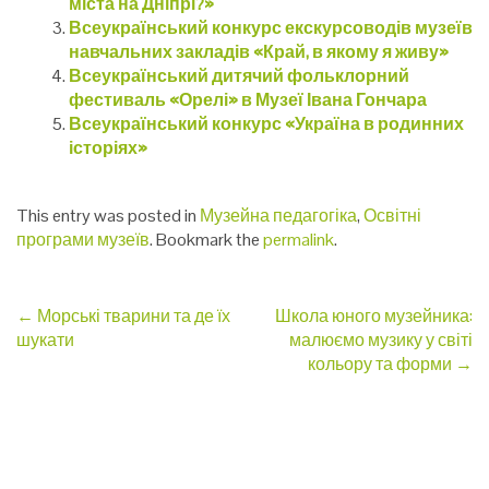
міста на Дніпрі?»
Всеукраїнський конкурс екскурсоводів музеїв
навчальних закладів «Край, в якому я живу»
Всеукраїнський дитячий фольклорний
фестиваль «Орелі» в Музеї Івана Гончара
Всеукраїнський конкурс «Україна в родинних
історіях»
This entry was posted in
Музейна педагогіка
,
Освітні
програми музеїв
. Bookmark the
permalink
.
Post
←
Морські тварини та де їх
Школа юного музейника:
шукати
малюємо музику у світі
navigation
кольору та форми
→