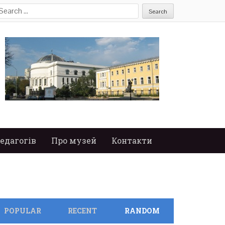
earch
or:
едагогів
Про музей
Контакти
POPULAR
RECENT
RANDOM