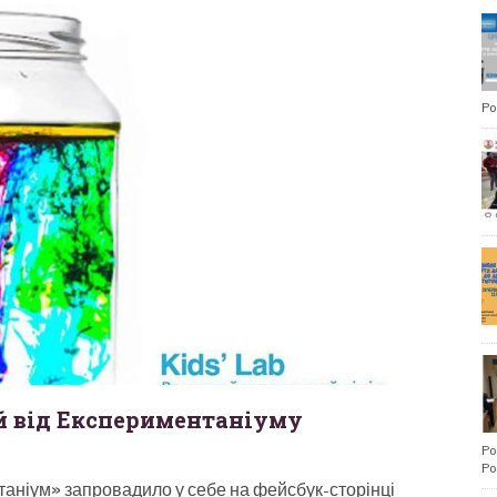
Po
й від Експериментаніуму
Po
Po
таніум» запровадило у себе на фейсбук-сторінці