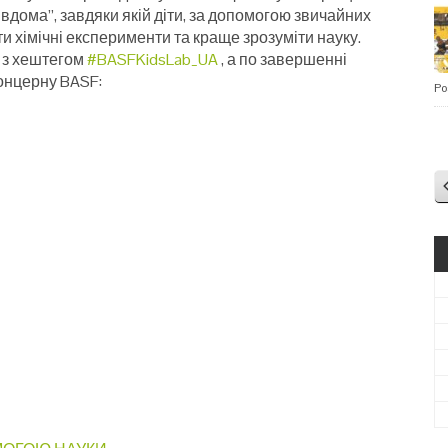
 вдома”, завдяки якій діти, за допомогою звичайних
ити хімічні експерименти та краще зрозуміти науку.
о з хештегом
#
BASFKidsLab_UA
, а по завершенні
онцерну BASF:
Po