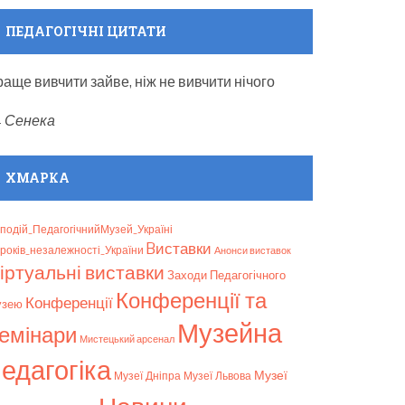
ПЕДАГОГІЧНІ ЦИТАТИ
раще вивчити зайве, ніж не вивчити нічого
—
Сенека
ХМАРКА
подій_ПедагогічнийМузей_Україні
Bиставки
років_незалежності_України
Анонси виставок
іртуальні виставки
Заходи Педагогічного
Конференції та
Конференції
узею
Музейна
емінари
Мистецький арсенал
едагогіка
Музеї
Музеї Дніпра
Музеї Львова