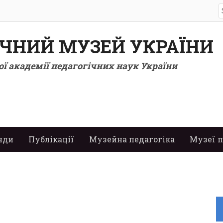
S
f
ІЧНИЙ МУЗЕЙ УКРАЇНИ
ї академії педагогічних наук України
нди
Публікації
Музейна педагогіка
Музеї п