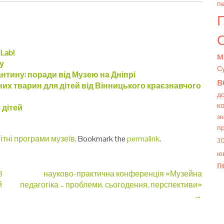
пе
О
Lab!
м
ну
С
антину: поради від Музею на Дніпрі
в
их тварин для дітей від Вінницького краєзнавчого
д
к
 дітей
зн
п
ітні програми музеїв
. Bookmark the
permalink
.
3
юв
п
8
науково-практична конференція «Музейна
й
педагогіка – проблеми, сьогодення, перспективи»
→