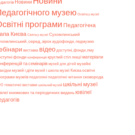
Новини
Новини
дагогів
Педагогічного музею
Освіта у музеї
світні програми
Педагогічна
апа Києва
Сухомлинський
Свята у музеї
ухомлинський_серед_зірок
аудіофонди_педмузею
відео
ебінари
доступні_фонди_пму
виставка
матеріали
оступні фонди
круглий стіл
конференція
лекції
онференцій та семінарів
музейні
музей для дітей
музей і діти
ахідки
музеї Києва
освітні
музей і школа
рограми музеїв
сковорода
педагогічні читання
педагогині
шкільні музеї
00
тематичні виставки
шкільний музей
ювілеї
ілеї книжкових та періодичних видань
едагогів