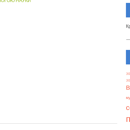
МОГОЮ НАУКИ
К
30
30
В
м
с
п