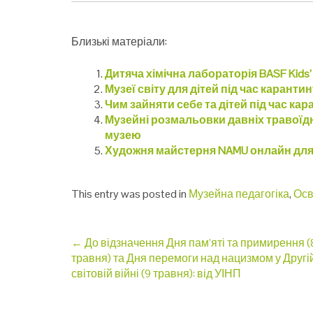
Близькі матеріали:
Дитяча хімічна лабораторія BASF Kids’ 
Музеї світу для дітей під час каранти
Чим зайняти себе та дітей під час кар
Музейні розмальовки давніх травоїдн
музею
Художня майстерня NAMU онлайн для
This entry was posted in
Музейна педагогіка
,
Осв
Post
←
До відзначення Дня пам’яті та примирення (
травня) та Дня перемоги над нацизмом у Другі
navigation
світовій війні (9 травня): від УІНП