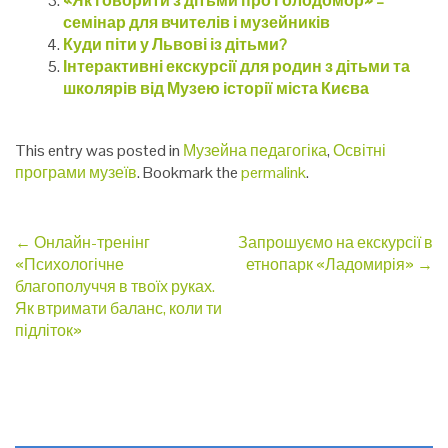
«Як говорити з дітьми про Голодомор» –
семінар для вчителів і музейників
Куди піти у Львові із дітьми?
Інтерактивні екскурсії для родин з дітьми та
школярів від Музею історії міста Києва
This entry was posted in
Музейна педагогіка
,
Освітні
програми музеїв
. Bookmark the
permalink
.
Post
←
Онлайн-тренінг
Запрошуємо на екскурсії в
«Психологічне
етнопарк «Ладомирія»
→
navigation
благополуччя в твоїх руках.
Як втримати баланс, коли ти
підліток»