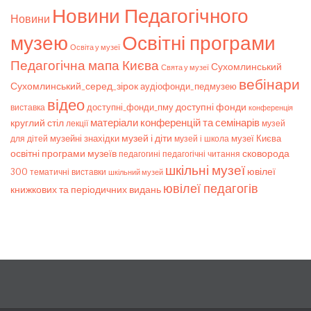
Новини Педагогічного
Новини
музею
Освітні програми
Освіта у музеї
Педагогічна мапа Києва
Сухомлинський
Свята у музеї
вебінари
Сухомлинський_серед_зірок
аудіофонди_педмузею
відео
доступні фонди
доступні_фонди_пму
виставка
конференція
матеріали конференцій та семінарів
круглий стіл
лекції
музей
музей і діти
музейні знахідки
музеї Києва
для дітей
музей і школа
освітні програми музеїв
сковорода
педагогічні читання
педагогині
шкільні музеї
ювілеї
300
тематичні виставки
шкільний музей
ювілеї педагогів
книжкових та періодичних видань