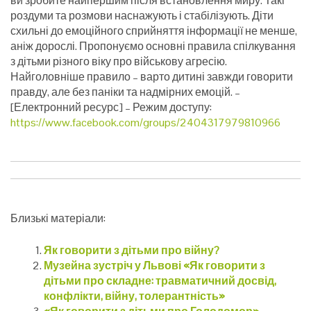
ви зробите найпершим після встановлення миру. Такі
роздуми та розмови наснажують і стабілізують. Діти
схильні до емоційного сприйняття інформації не менше,
аніж дорослі. Пропонуємо основні правила спілкування
з дітьми різного віку про військову агресію.
Найголовніше правило – варто дитині завжди говорити
правду, але без паніки та надмірних емоцій.
–
[Електронний ресурс] – Режим доступу:
https://www.facebook.com/groups/2404317979810966
Близькі матеріали:
Як говорити з дітьми про війну?
Музейна зустріч у Львові «Як говорити з
дітьми про складне: травматичний досвід,
конфлікти, війну, толерантність»