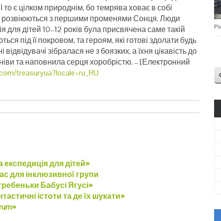
І то є цілком природнім, бо темрява ховає в собі
які розвіюються з першими променями Сонця. Люди
Po
я для дітей 10–12 років була присвячена саме такій
ься під її покровом, та героям, які готові здолати будь
 відвідувачі зібралася не з боязких, а їхня цікавість до
ніви та наповнила серця хоробрістю.
– [Електронний
com/treasuryua?locale=ru_RU
 експедиція для дітей»
лас для інклюзивної групи
требеньки Бабусі Ягусі»
тастичні істоти та де їх шукати»
orum»