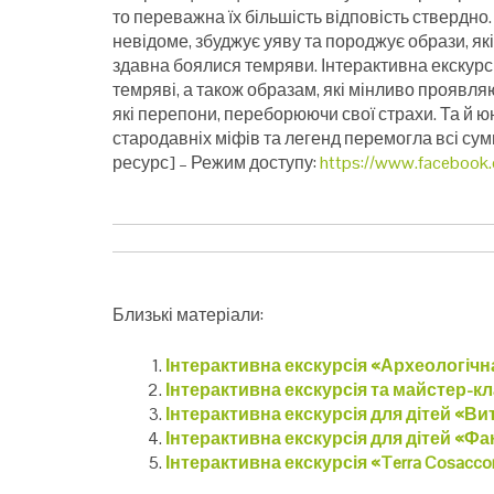
то переважна їх більшість відповість ствердно. 
невідоме, збуджує уяву та породжує образи, 
здавна боялися темряви. Інтерактивна екскурсі
темряві, а також образам, які мінливо проявляют
які перепони, переборюючи свої страхи. Та й юні
стародавніх міфів та легенд перемогла всі сум
ресурс] – Режим доступу:
https://www.facebook.
Близькі матеріали:
Інтерактивна екскурсія «Археологічна
Інтерактивна екскурсія та майстер-к
Інтерактивна екскурсія для дітей «Ви
Інтерактивна екскурсія для дітей «Фан
Інтерактивна екскурсія «Terra Cosacc