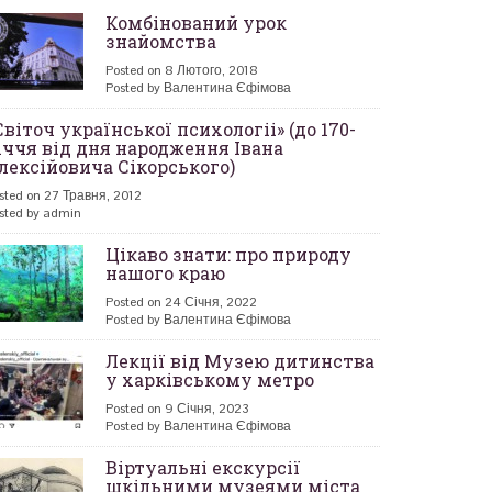
Комбінований урок
знайомства
Posted on 8 Лютого, 2018
Posted by Валентина Єфімова
Світоч української психологіі» (до 170-
іччя від дня народження Івана
лексійовича Сікорського)
sted on 27 Травня, 2012
sted by admin
Цікаво знати: про природу
нашого краю
Posted on 24 Січня, 2022
Posted by Валентина Єфімова
Лекції від Музею дитинства
у харківському метро
Posted on 9 Січня, 2023
Posted by Валентина Єфімова
Віртуальні екскурсії
шкільними музеями міста