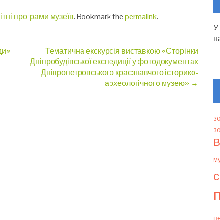
ітні програми музеїв
. Bookmark the
permalink
.
У
н
ди»
Тематична екскурсія виставкою «Сторінки
Дніпробудівської експедиції у фотодокументах
Дніпропетровського краєзнавчого історико-
археологічного музею»
→
30
30
В
м
с
п
пе