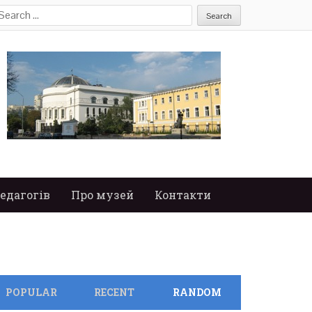
earch
or:
едагогів
Про музей
Контакти
POPULAR
RECENT
RANDOM