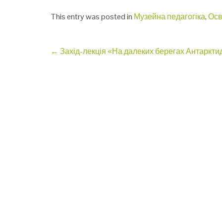
This entry was posted in
Музейна педагогіка
,
Осв
Post
←
Захід-лекція «На далеких берегах Антаркти
navigation