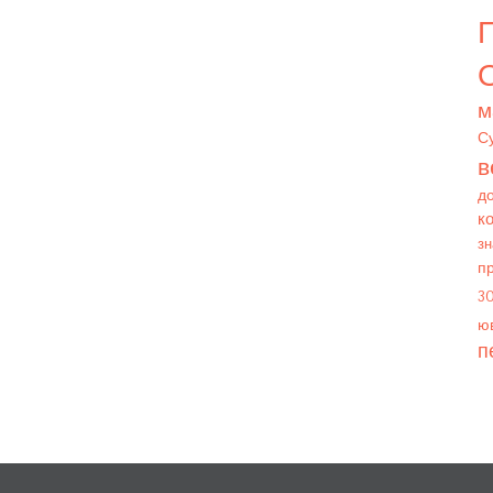
О
м
С
в
д
к
зн
п
3
юв
п