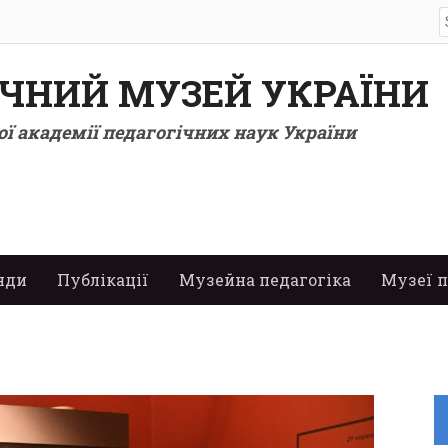
S
f
ІЧНИЙ МУЗЕЙ УКРАЇНИ
ї академії педагогічних наук України
нди
Публікації
Музейна педагогіка
Музеї п