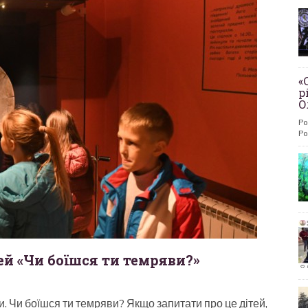
«
р
О
Po
Po
ей «Чи боїшся ти темряви?»
. Чи боїшся ти темряви? Якщо запитати про це дітей,