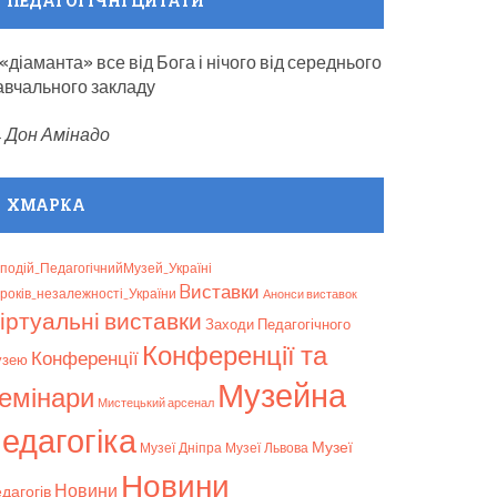
ПЕДАГОГІЧНІ ЦИТАТИ
 «діаманта» все від Бога і нічого від середнього
авчального закладу
—
Дон Амінадо
ХМАРКА
подій_ПедагогічнийМузей_Україні
Bиставки
років_незалежності_України
Анонси виставок
іртуальні виставки
Заходи Педагогічного
Конференції та
Конференції
узею
Музейна
емінари
Мистецький арсенал
едагогіка
Музеї
Музеї Дніпра
Музеї Львова
Новини
Новини
дагогів