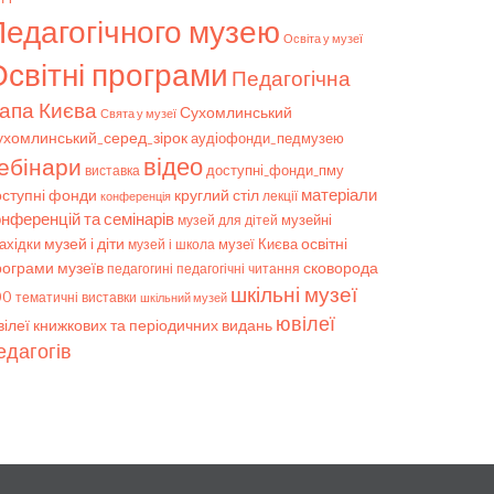
Педагогічного музею
Освіта у музеї
світні програми
Педагогічна
апа Києва
Сухомлинський
Свята у музеї
ухомлинський_серед_зірок
аудіофонди_педмузею
відео
ебінари
доступні_фонди_пму
виставка
матеріали
оступні фонди
круглий стіл
конференція
лекції
онференцій та семінарів
музейні
музей для дітей
музей і діти
ахідки
музеї Києва
освітні
музей і школа
рограми музеїв
сковорода
педагогічні читання
педагогині
шкільні музеї
00
тематичні виставки
шкільний музей
ювілеї
ілеї книжкових та періодичних видань
едагогів