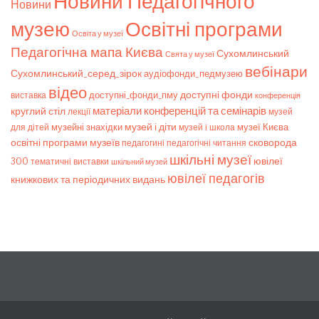
Новини Педагогічного
Новини
музею
Освітні програми
Освіта у музеї
Педагогічна мапа Києва
Сухомлинський
Свята у музеї
вебінари
Сухомлинський_серед_зірок
аудіофонди_педмузею
відео
доступні фонди
доступні_фонди_пму
виставка
конференція
матеріали конференцій та семінарів
круглий стіл
лекції
музей
музей і діти
музейні знахідки
музеї Києва
для дітей
музей і школа
освітні програми музеїв
сковорода
педагогічні читання
педагогині
шкільні музеї
ювілеї
300
тематичні виставки
шкільний музей
ювілеї педагогів
книжкових та періодичних видань