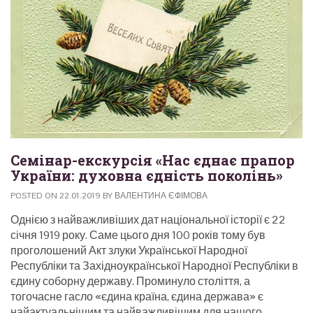
Семінар-екскурсія «Нас єднає прапор
України: духовна єдність поколінь»
POSTED ON
22.01.2019
BY
ВАЛЕНТИНА ЄФІМОВА
Однією з найважливіших дат національної історії є 22
січня 1919 року. Саме цього дня 100 років тому був
проголошений Акт злуки Української Народної
Республіки та Західноукраїнської Народної Республіки в
єдину соборну державу. Проминуло століття, а
тогочасне гасло «єдина країна, єдина держава» є
найактуальнішим та найважливішим для нашого