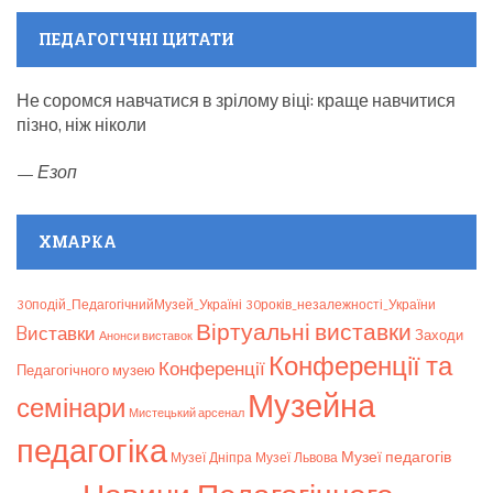
event)
ПЕДАГОГІЧНІ ЦИТАТИ
Не соромся навчатися в зрілому віці: краще навчитися
пізно, ніж ніколи
—
Езоп
ХМАРКА
30подій_ПедагогічнийМузей_Україні
30років_незалежності_України
Віртуальні виставки
Bиставки
Заходи
Анонси виставок
Конференції та
Конференції
Педагогічного музею
Музейна
семінари
Мистецький арсенал
педагогіка
Музеї педагогів
Музеї Дніпра
Музеї Львова