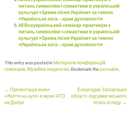
питань символіки і семантики в українській
культурі «Зрима пісня України» за темою
«Українська хата – храм духовності»
XIІ Всеукраїнський семінар-практикум з
питань символіки і семантики в українській
культурі «Зрима пісня України» за темою
«Українська хата – храм духовності»
This entry was posted in
Матеріали конференцій,
семінарів
,
Музейна педагогіка
. Bookmark the
permalink
.
Post
←
Презентація книги
Енергодар Запорізької
«Життя на нулі» в музеї АТО
області: підсумки міського
navigation
на Дніпрі
етапу огляду
→