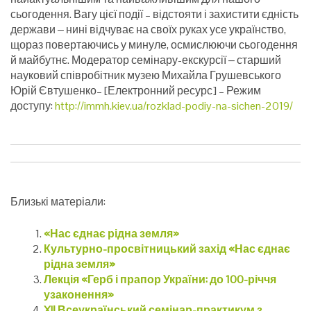
сьогодення. Вагу цієї події – відстояти і захистити єдність
держави ‒ нині відчуває на своїх руках усе українство,
щораз повертаючись у минуле, осмислюючи сьогодення
й майбутнє. Модератор семінару-екскурсії ‒ старший
науковий співробітник музею Михайла Грушевського
Юрій Євтушенко– [Електронний ресурс] – Режим
доступу:
http://immh.kiev.ua/rozklad-podiy-na-sichen-2019/
Близькі матеріали:
«Нас єднає рідна земля»
Культурно-просвітницький захід «Нас єднає
рідна земля»
Лекція «Герб і прапор України: до 100-річчя
узаконення»
XIІ Всеукраїнський семінар-практикум з