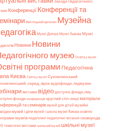
іртуальні виставки
Заходи Педагогічного
Конференції та
Конференції
узею
Музейна
емінари
Мистецький арсенал
едагогіка
Музеї
Музеї Дніпра
Музеї Львова
Новини
Новини
дагогів
Педагогічного музею
Освіта у музеї
світні програми
Педагогічна
апа Києва
Сухомлинський
Свята у музеї
ухомлинський_серед_зірок
аудіофонди_педмузею
відео
ебінари
доступні_фонди_пму
виставка
матеріали
оступні фонди
круглий стіл
конференція
лекції
онференцій та семінарів
музейні
музей для дітей
музей і діти
ахідки
музеї Києва
освітні
музей і школа
рограми музеїв
сковорода
педагогічні читання
педагогині
шкільні музеї
00
тематичні виставки
шкільний музей