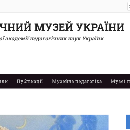
S
f
ІЧНИЙ МУЗЕЙ УКРАЇНИ
ї академії педагогічних наук України
нди
Публікації
Музейна педагогіка
Музеї п