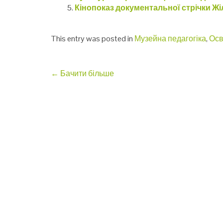
Кінопоказ документальної стрічки Ж
This entry was posted in
Музейна педагогіка
,
Осв
Post
←
Бачити більше
navigation