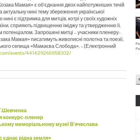
Козака Мамая» є об’єднання двох найпотужніших течій
а актуальну нині тему збереження української
нині є підтримка для митців, котрі у своїх художніх
аїни, сприяють підвищенню іміджу та утвердженню її,
им потенціалом. Запрошені митці – учасники пленеру-
озака Мамая» писатимуть живописні полотна та поезії,
Po
ького селища «Мамаєва Слобода».
– [Електронний
Po
k.com/events/441429266958302/
Т.Шевченка
я конкурс-пленер
ькому меморіальному музеї В’ячеслава
с єднає рідна земля»