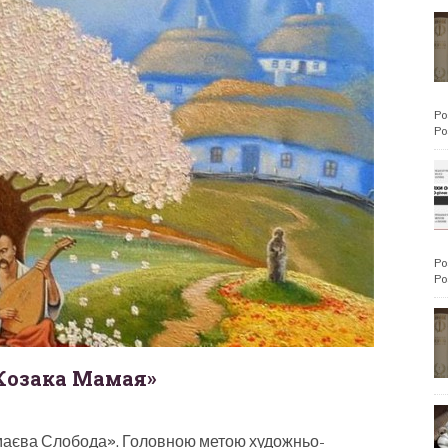
Po
Po
Po
Po
«Козака Мамая»
маєва Слобода». Головною метою художньо-