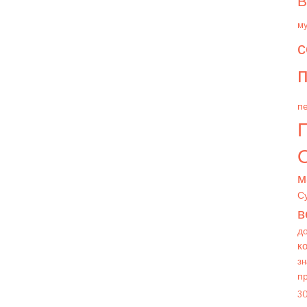
В
м
с
п
пе
О
м
С
в
д
к
зн
п
3