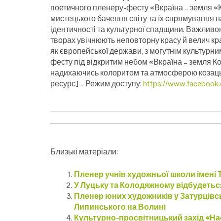
поетичного пленеру-фесту «Вкраїна – земля «
мистецького бачення світу та їх спрямування н
ідентичності та культурної спадщини. Важливою 
творах увічнюють неповторну красу й велич кр
як європейської держави, з могутнім культурн
фесту під відкритим небом «Вкраїна – земля К
надихаючись колоритом та атмосферою козац
ресурс] – Режим доступу:
https://www.faceboo
Близькі матеріали:
Пленер учнів художньої школи імені 
У Луцьку та Колодяжному відбудетьс
Пленер юних художників у Затурцівс
Липинського на Волині
Культурно-просвітницький захід «На