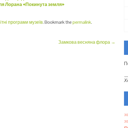
іля Лорана «Покинута земля»
ітні програми музеїв
. Bookmark the
permalink
.
Замкова весняна флора
→
П
Х
30
30