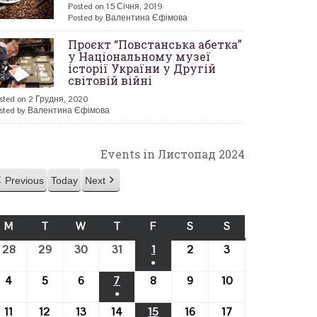
Posted on 15 Січня, 2019
Posted by Валентина Єфімова
Проєкт “Повстанська абетка”
у Національному музеї
історії України у Другій
світовій війні
sted on 2 Грудня, 2020
sted by Валентина Єфімова
Events in Листопад 2024
Previous
Today
Next
M
ПОНЕДІЛОК
T
ВІВТОРОК
W
СЕРЕДА
T
ЧЕТВЕР
F
П’ЯТНИЦЯ
S
СУБОТА
S
НЕДІЛЯ
28
28.10.2024
29
29.10.2024
30
30.10.2024
31
31.10.2024
1
01.11.2024
2
02.11.2024
3
03.11.2024
●
(1
4
04.11.2024
5
05.11.2024
6
06.11.2024
7
07.11.2024
8
08.11.2024
9
09.11.2024
10
10.11.2024
●
event)
(1
11
11.11.2024
12
12.11.2024
13
13.11.2024
14
14.11.2024
15
15.11.2024
16
16.11.2024
17
17.11.2024