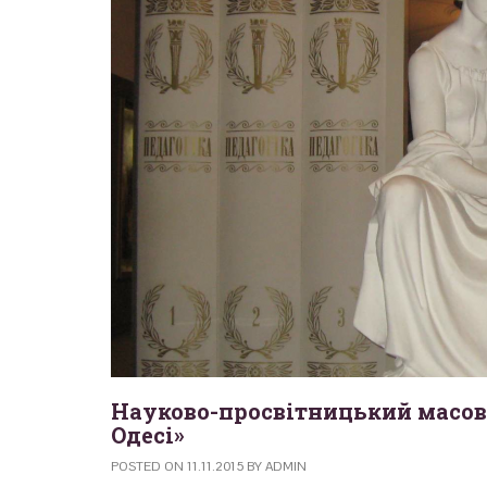
Науково-просвітницький масови
Одесі»
POSTED ON
11.11.2015
BY
ADMIN