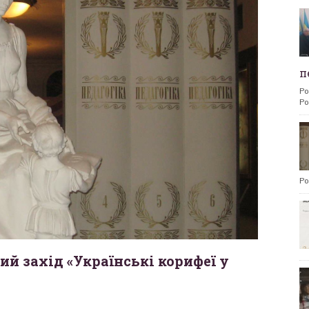
п
Po
Po
Po
й захід «Українські корифеї у