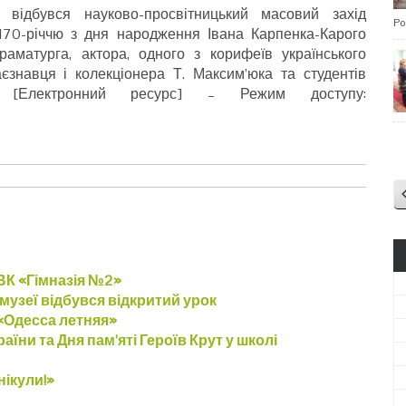
 відбувся науково-просвітницький масовий захід
Po
 170-річчю з дня народження Івана Карпенка-Карого
драматурга, актора, одного з корифеїв українського
аєзнавця і колекціонера Т. Максим’юка та студентів
– [Електронний ресурс] – Режим доступу:
ВК «Гімназія №2»
музеї відбувся відкритий урок
«Одесса летняя»
їни та Дня пам’яті Героїв Крут у школі
нікули!»