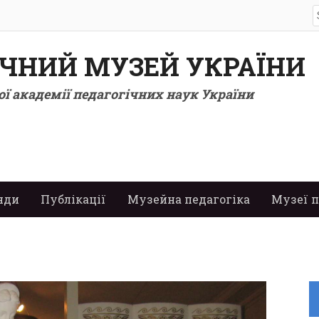
S
f
ІЧНИЙ МУЗЕЙ УКРАЇНИ
ї академії педагогічних наук України
нди
Публікації
Музейна педагогіка
Музеї п