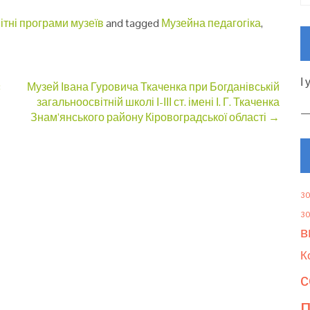
ітні програми музеїв
and tagged
Музейна педагогіка
,
І
:
Музей Івана Гуровича Ткаченка при Богданівській
загальноосвітній школі І-ІІІ ст. імені І. Г. Ткаченка
Знам’янського району Кіровоградської області
→
30
30
в
К
с
п