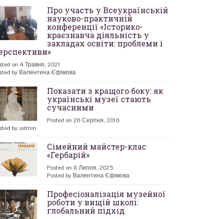
Про участь у Всеукраїнській
науково-практичній
конференції «Історико-
краєзнавча діяльність у
закладах освіти: проблеми і
ерспективи»
sted on 4 Травня, 2021
sted by Валентина Єфімова
Показати з кращого боку: як
українські музеї стають
сучасними
Posted on 26 Серпня, 2016
sted by admin
Сімейний майстер-клас
«Гербарій»
Posted on 8 Липня, 2025
Posted by Валентина Єфімова
Професіоналізація музейної
роботи у вищій школі:
глобальний підхід