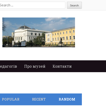
earch
or:
едагогів
Про музей
Контакти
POPULAR
RECENT
RANDOM