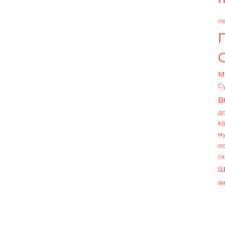
пе
О
м
С
в
д
к
му
ос
с
ш
в