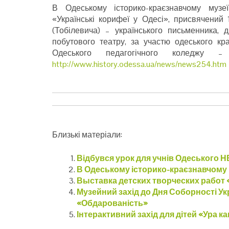
В Одеському історико-краєзнавчому музеї
«Українські корифеї у Одесі», присвячений
(Тобілевича) – українського письменника, 
побутового театру, за участю одеського кр
Одеського педагогічного коледжу 
http://www.history.odessa.ua/news/news254.htm
Близькі матеріали:
Відбувся урок для учнів Одеського Н
В Одеському історико-краєзнавчому 
Выставка детских творческих работ 
Музейний захід до Дня Соборності Укра
«Обдарованість»
Інтерактивний захід для дітей «Ура ка