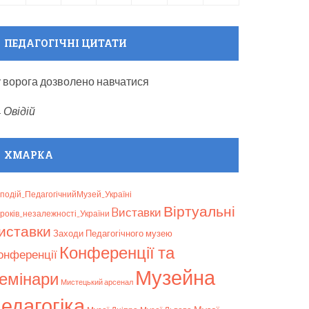
ПЕДАГОГІЧНІ ЦИТАТИ
 у ворога дозволено навчатися
—
Овідій
ХМАРКА
подій_ПедагогічнийМузей_Україні
Віртуальні
Bиставки
років_незалежності_України
иставки
Заходи Педагогічного музею
Конференції та
онференції
Музейна
емінари
Мистецький арсенал
едагогіка