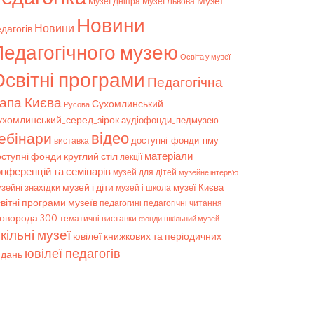
Музеї
Музеї Дніпра
Музеї Львова
Новини
Новини
дагогів
Педагогічного музею
Освіта у музеї
світні програми
Педагогічна
апа Києва
Сухомлинський
Русова
ухомлинський_серед_зірок
аудіофонди_педмузею
відео
ебінари
доступні_фонди_пму
виставка
матеріали
оступні фонди
круглий стіл
лекції
онференцій та семінарів
музей для дітей
музейне інтерв’ю
музей і діти
зейні знахідки
музеї Києва
музей і школа
вітні програми музеїв
педагогічні читання
педагогині
коворода 300
тематичні виставки
фонди
шкільний музей
кільні музеї
ювілеї книжкових та періодичних
ювілеї педагогів
идань