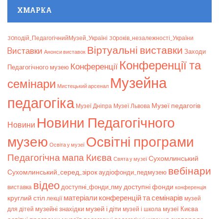
ХМАРКА
30подій_ПедагогічнийМузей_Україні
30років_незалежності_України
Віртуальні виставки
Bиставки
Заходи
Анонси виставок
Конференції та
Конференції
Педагогічного музею
Музейна
семінари
Мистецький арсенал
педагогіка
Музеї педагогів
Музеї Дніпра
Музеї Львова
Новини Педагогічного
Новини
музею
Освітні програми
Освіта у музеї
Педагогічна мапа Києва
Сухомлинський
Свята у музеї
вебінари
Сухомлинський_серед_зірок
аудіофонди_педмузею
відео
доступні фонди
доступні_фонди_пму
виставка
конференція
матеріали конференцій та семінарів
круглий стіл
лекції
музей
музей і діти
музейні знахідки
музеї Києва
для дітей
музей і школа