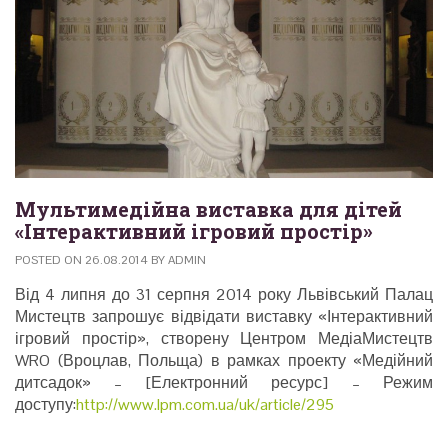
Мультимедійна виставка для дітей
«Інтерактивний ігровий простір»
POSTED ON
26.08.2014
BY
ADMIN
Від 4 липня до 31 серпня 2014 року Львівський Палац
Мистецтв запрошує відвідати виставку «Інтерактивний
ігровий простір», створену Центром МедіаМистецтв
WRO (Вроцлав, Польща) в рамках проекту «Медійний
дитсадок» – [Електронний ресурс] – Режим
доступу:
http://www.lpm.com.ua/uk/article/295