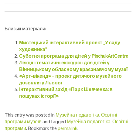
Близькі матеріали:
Мистецький інтерактивний проект „У саду
художника”
Суботня програма для дітей у PinchukArtCentre
Лекції і тематичні екскурсії для дітей у
Вінницькому обласному краєзнавчому музеї
«Арт-вікенд» – проект дитячого музейного
дозвілля у Львові
Інтерактивний захід «Парк Шевченка: в
пошуках історії»
This entry was posted in
Музейна педагогіка
,
Освітні
програми музеїв
and tagged
Музейна педагогіка
,
Освітні
програми
. Bookmark the
permalink
.