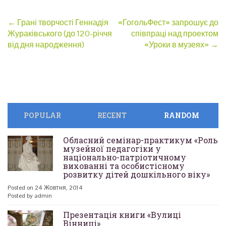
Post
←
Грані творчості Геннадія
«ГогольФест» запрошує до
Жураківського (до 120-річчя
співпраці над проектом
navigation
від дня народження)
«Уроки в музеях»
→
POPULAR
RECENT
RANDOM
Обласний семінар-практикум «Роль
музейної педагогіки у
національно-патріотичному
вихованні та особистісному
розвитку дітей дошкільного віку»
Posted on 24 Жовтня, 2014
Posted by admin
Презентація книги «Вулиці
Вінниці»