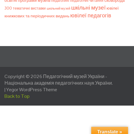
освітні програми музеїв
сковорода
педагогічні читання
педагогині
шкільні музеї
ювілеї
300
тематичні виставки
шкільний музей
ювілеї педагогів
книжкових та періодичних видань
Copyright © 2026
Педагогічний музей України
-
Національна академія педагогічних наук України.
|
Yegor WordPress Theme
Back to Top
Translate »