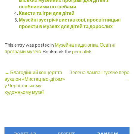
міських музейних програм для дітей з
особливими потребами
Квести та ігри для дітей
Музейні зустрічі: виставкові, просвітницькі
проекти в музеях для дітей та дорослих
This entry was posted in
Музейна педагогіка
,
Освітні
програми музеїв
. Bookmark the
permalink
.
Post
←
Благодійний концерт та
Зелена лампа і гусяче перо
аукціон «Мистецтво-дітям»
→
navigation
у Чернігівському
художньому музеї