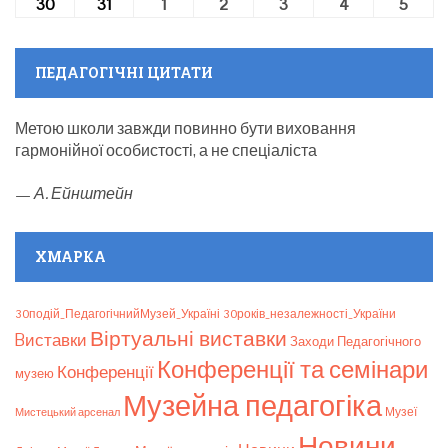
(1
30
30.12.2024
31
31.12.2024
1
01.01.2025
2
02.01.2025
3
03.01.2025
4
04.01.2025
5
05.01
event)
ПЕДАГОГІЧНІ ЦИТАТИ
Метою школи завжди повинно бути виховання
гармонійної особистості, а не спеціаліста
—
А. Ейнштейн
ХМАРКА
30подій_ПедагогічнийМузей_Україні
30років_незалежності_України
Віртуальні виставки
Bиставки
Заходи Педагогічного
Конференції та семінари
Конференції
музею
Музейна педагогіка
Мистецький арсенал
Музеї
Новини