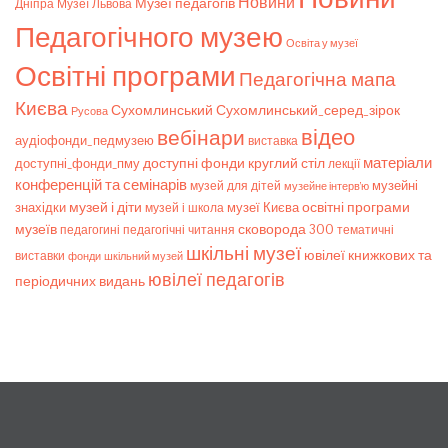
Новини
Музеї педагогів
Дніпра
Музеї Львова
Педагогічного музею
Освіта у музеї
Освітні програми
Педагогічна мапа
Києва
Сухомлинський_серед_зірок
Сухомлинський
Русова
відео
вебінари
аудіофонди_педмузею
виставка
матеріали
доступні фонди
круглий стіл
доступні_фонди_пму
лекції
конференцій та семінарів
музейні
музей для дітей
музейне інтерв’ю
музей і діти
знахідки
музеї Києва
освітні програми
музей і школа
музеїв
сковорода 300
педагогічні читання
тематичні
педагогині
шкільні музеї
ювілеї книжкових та
виставки
фонди
шкільний музей
ювілеї педагогів
періодичних видань