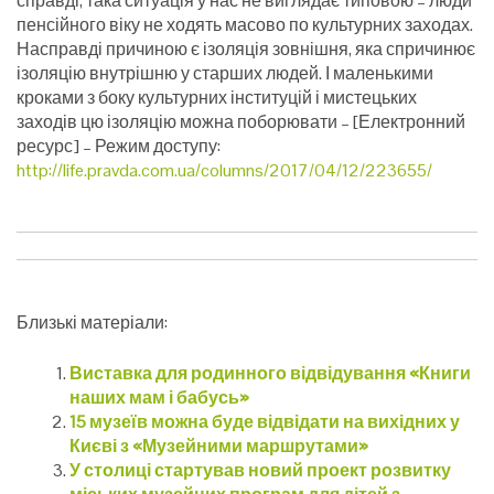
справді, така ситуація у нас не виглядає типовою – люди
пенсійного віку не ходять масово по культурних заходах.
Насправді причиною є ізоляція зовнішня, яка спричинює
ізоляцію внутрішню у старших людей. І маленькими
кроками з боку культурних інституцій і мистецьких
заходів цю ізоляцію можна поборювати – [Електронний
ресурс] – Режим доступу:
http://life.pravda.com.ua/columns/2017/04/12/223655/
Близькі матеріали:
Виставка для родинного відвідування «Книги
наших мам і бабусь»
15 музеїв можна буде відвідати на вихідних у
Києві з «Музейними маршрутами»
У столиці стартував новий проект розвитку