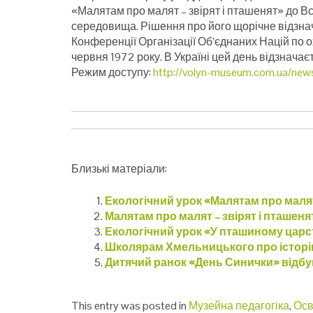
«Малятам про малят – звірят і пташенят» до 
середовища. Рішення про його щорічне відзна
Конференції Організації Об’єднаних Націй по ох
червня 1972 року. В Україні цей день відзначаєт
Режим доступу:
http://volyn-museum.com.ua/ne
Близькі матеріали:
Екологічний урок «Малятам про малят 
Малятам про малят – звірят і пташеня
Екологічний урок «У пташиному царс
Школярам Хмельницького про історію
Дитячий ранок «День Синички» відбу
This entry was posted in
Музейна педагогіка
,
Осв