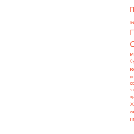
п
пе
О
м
С
в
д
к
зн
п
3
юв
п