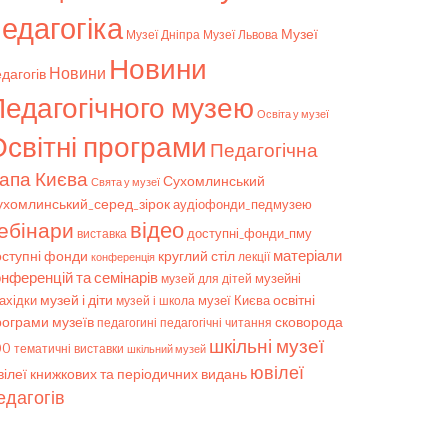
едагогіка
Музеї
Музеї Дніпра
Музеї Львова
Новини
Новини
дагогів
Педагогічного музею
Освіта у музеї
світні програми
Педагогічна
апа Києва
Сухомлинський
Свята у музеї
ухомлинський_серед_зірок
аудіофонди_педмузею
відео
ебінари
доступні_фонди_пму
виставка
матеріали
оступні фонди
круглий стіл
конференція
лекції
онференцій та семінарів
музейні
музей для дітей
музей і діти
ахідки
музеї Києва
освітні
музей і школа
рограми музеїв
сковорода
педагогічні читання
педагогині
шкільні музеї
00
тематичні виставки
шкільний музей
ювілеї
ілеї книжкових та періодичних видань
едагогів