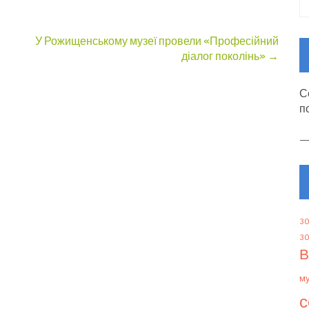
У Рожищенському музеї провели «Професійний
діалог поколінь»
→
С
п
30
30
В
м
с