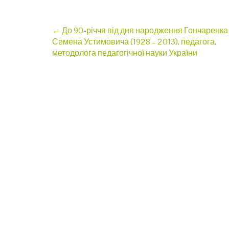
Post
←
До 90-річчя від дня народження Гончаренка
Семена Устимовича (1928 – 2013), педагога,
navigation
методолога педагогічної науки України