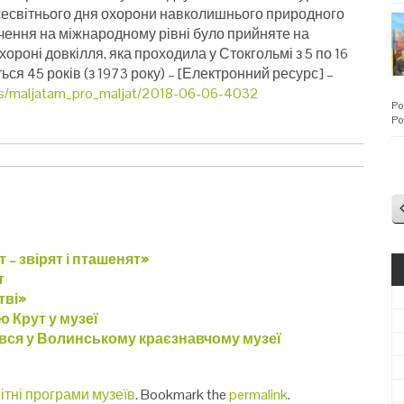
Всесвітнього дня охорони навколишнього природного
чення на міжнародному рівні було прийняте на
ороні довкілля, яка проходила у Стокгольмі з 5 по 16
ься 45 років (з 1973 року) – [Електронний ресурс] –
ws/maljatam_pro_maljat/2018-06-06-4032
Po
Po
– звірят і пташенят»
т
тві»
 Крут у музеї
вся у Волинському краєзнавчому музеї
ітні програми музеїв
. Bookmark the
permalink
.