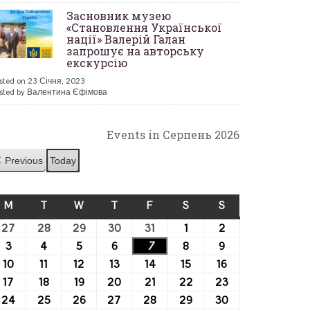
Засновник музею
«Становлення Української
нації» Валерій Галан
запрошує на авторську
екскурсію
sted on 23 Січня, 2023
sted by Валентина Єфімова
Events in Серпень 2026
Previous
Today
M
ПОНЕДІЛОК
T
ВІВТОРОК
W
СЕРЕДА
T
ЧЕТВЕР
F
П’ЯТНИЦЯ
S
СУБОТА
S
НЕДІЛЯ
27
27.07.2026
28
28.07.2026
29
29.07.2026
30
30.07.2026
31
31.07.2026
1
01.08.2026
2
02.08.2026
3
03.08.2026
4
04.08.2026
5
05.08.2026
6
06.08.2026
7
07.08.2026
8
08.08.2026
9
09.08.2026
10
10.08.2026
11
11.08.2026
12
12.08.2026
13
13.08.2026
14
14.08.2026
15
15.08.2026
16
16.08.2026
17
17.08.2026
18
18.08.2026
19
19.08.2026
20
20.08.2026
21
21.08.2026
22
22.08.2026
23
23.08.2026
24
24.08.2026
25
25.08.2026
26
26.08.2026
27
27.08.2026
28
28.08.2026
29
29.08.2026
30
30.08.2026