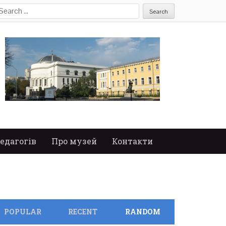
earch
or:
едагогів
Про музей
Контакти
POPULAR
RECENT
RANDOM