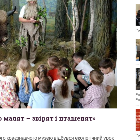
Po
Po
Po
 малят – звірят і пташенят»
Po
ого краєзнавчого музею відбувся екологічний урок