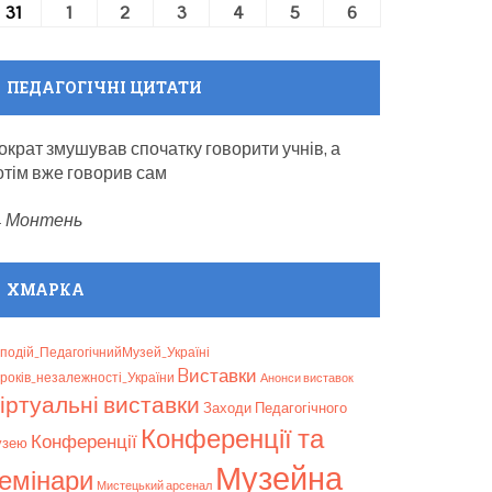
31
31.08.2026
1
01.09.2026
2
02.09.2026
3
03.09.2026
4
04.09.2026
5
05.09.2026
6
06.09.2026
ПЕДАГОГІЧНІ ЦИТАТИ
ократ змушував спочатку говорити учнів, а
отім вже говорив сам
—
Монтень
ХМАРКА
подій_ПедагогічнийМузей_Україні
Bиставки
років_незалежності_України
Анонси виставок
іртуальні виставки
Заходи Педагогічного
Конференції та
Конференції
узею
Музейна
емінари
Мистецький арсенал