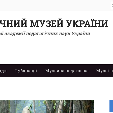
S
f
ІЧНИЙ МУЗЕЙ УКРАЇНИ
ї академії педагогічних наук України
нди
Публікації
Музейна педагогіка
Музеї п