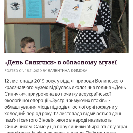
«День Синички» в обласному музеї
POSTED ON
18.11.2019
BY
ВАЛЕНТИНА ЄФІМОВА
12 листопада 2019 року, у відділі природи Волинського
краєзнавчого музею відбулась екологічна година «День
Синички», приурочена до початку всеукраїнської
екологічної операції «Зустріч зимуючих птахів» −
облаштування місць підгодівлі осілої орнітофауни у
холодний період року. 12 листопада відмічається день
пам’яті святого Зіновія, якого в народі називають
Синичником. Саме у цю пору синички збираються у зграї