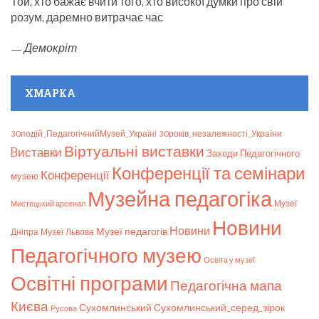
Той, хто бажає вчити того, хто високої думки про свій
розум, даремно витрачає час
—
Демокріт
ХМАРКА
30подій_ПедагогічнийМузей_Україні
30років_незалежності_України
Віртуальні виставки
Bиставки
Заходи Педагогічного
Конференції та семінари
Конференції
музею
Музейна педагогіка
Мистецький арсенал
Музеї
Новини
Новини
Музеї педагогів
Дніпра
Музеї Львова
Педагогічного музею
Освіта у музеї
Освітні програми
Педагогічна мапа
Києва
Сухомлинський_серед_зірок
Сухомлинський
Русова