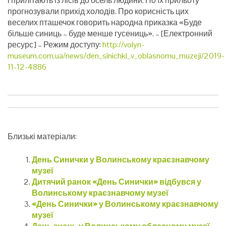
і прилітають із лісів до осель людини. По їх прильоту
прогнозували прихід холодів. Про корисність цих
веселих пташечок говорить народна приказка «Буде
більше синиць – буде менше гусениць».
– [Електронний
ресурс] – Режим доступу:
http://volyn-
museum.com.ua/news/den_sinichki_v_oblasnomu_muzeji/2019-
11-12-4886
Близькі матеріали:
День Синички у Волинському краєзнавчому
музеї
Дитячий ранок «День Синички» відбувся у
Волинському краєзнавчому музеї
«День Синички» у Волинському краєзнавчому
музеї