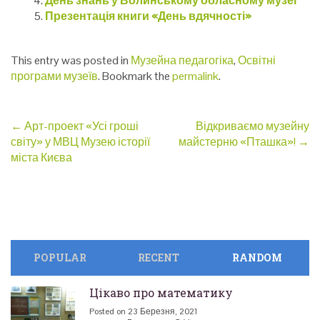
День знань у Волинському обласному музеї
Презентація книги «День вдячності»
This entry was posted in
Музейна педагогіка
,
Освітні
програми музеїв
. Bookmark the
permalink
.
Post
←
Арт-проект «Усі гроші
Відкриваємо музейну
світу» у МВЦ Музею історії
майстерню «Пташка»!
→
navigation
міста Києва
POPULAR
RECENT
RANDOM
Цікаво про математику
Posted on 23 Березня, 2021