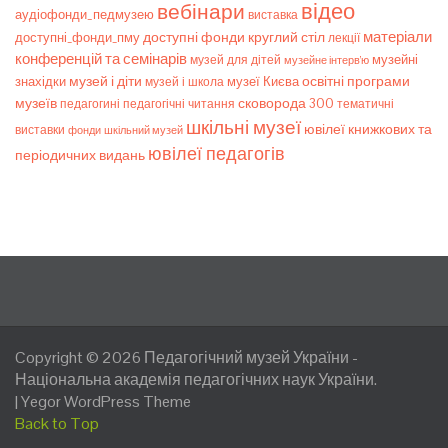
відео
вебінари
аудіофонди_педмузею
виставка
матеріали
доступні фонди
круглий стіл
доступні_фонди_пму
лекції
конференцій та семінарів
музейні
музей для дітей
музейне інтерв’ю
музей і діти
знахідки
музеї Києва
освітні програми
музей і школа
музеїв
сковорода 300
педагогічні читання
тематичні
педагогині
шкільні музеї
ювілеї книжкових та
виставки
фонди
шкільний музей
ювілеї педагогів
періодичних видань
Copyright © 2026
Педагогічний музей України
-
Національна академія педагогічних наук України.
|
Yegor WordPress Theme
Back to Top