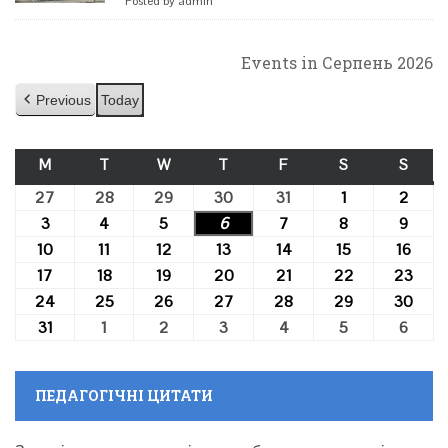
Posted by admin
Events in Серпень 2026
Previous
Today
M
ПОНЕДІЛОК
T
ВІВТОРОК
W
СЕРЕДА
T
ЧЕТВЕР
F
П’ЯТНИЦЯ
S
СУБОТА
S
НЕДІ
27
27.07.2026
28
28.07.2026
29
29.07.2026
30
30.07.2026
31
31.07.2026
1
01.08.2026
2
02.0
3
03.08.2026
4
04.08.2026
5
05.08.2026
6
06.08.2026
7
07.08.2026
8
08.08.2026
9
09.0
10
10.08.2026
11
11.08.2026
12
12.08.2026
13
13.08.2026
14
14.08.2026
15
15.08.2026
16
16.0
17
17.08.2026
18
18.08.2026
19
19.08.2026
20
20.08.2026
21
21.08.2026
22
22.08.2026
23
23.0
24
24.08.2026
25
25.08.2026
26
26.08.2026
27
27.08.2026
28
28.08.2026
29
29.08.2026
30
30.0
31
31.08.2026
1
01.09.2026
2
02.09.2026
3
03.09.2026
4
04.09.2026
5
05.09.2026
6
06.0
ПЕДАГОГІЧНІ ЦИТАТИ