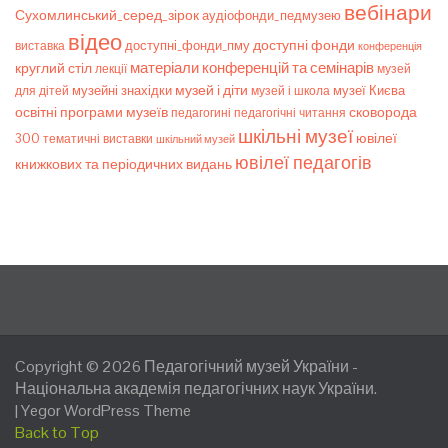
вебінари
Сухомлинський_серед_зірок
аудіофонди_педмузею
відео
доступні фонди
доступні_фонди_пму
виставка
конференція
матеріали конференцій та семінарів
круглий стіл
лекції
музей
музей і діти
музейні знахідки
музеї Києва
для дітей
музей і школа
освітні програми музеїв
сковорода
педагогічні читання
педагогині
шкільні музеї
ювілеї
300
тематичні виставки
шкільний музей
ювілеї педагогів
книжкових та періодичних видань
Copyright © 2026
Педагогічний музей України
-
Національна академія педагогічних наук України.
|
Yegor WordPress Theme
Back to Top