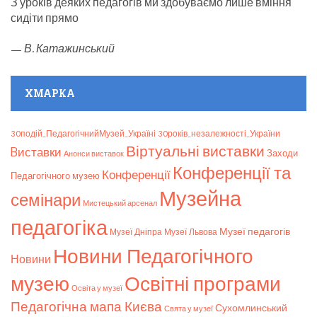
З уроків деяких педагогів ми здобуваємо лише вміння
сидіти прямо
—
В. Катажинський
ХМАРКА
30подій_ПедагогічнийМузей_Україні
30років_незалежності_України
Віртуальні виставки
Bиставки
Заходи
Анонси виставок
Конференції та
Конференції
Педагогічного музею
Музейна
семінари
Мистецький арсенал
педагогіка
Музеї педагогів
Музеї Дніпра
Музеї Львова
Новини Педагогічного
Новини
музею
Освітні програми
Освіта у музеї
Педагогічна мапа Києва
Сухомлинський
Свята у музеї