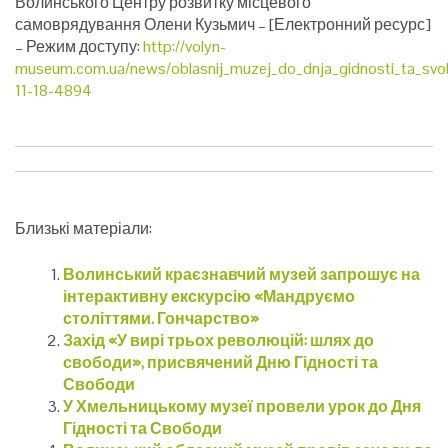
Волинського Центру розвитку місцевого
самоврядування Олени Кузьмич
– [Електронний ресурс]
– Режим доступу:
http://volyn-
museum.com.ua/news/oblasnij_muzej_do_dnja_gidnosti_ta_svo
11-18-4894
Близькі матеріали:
Волинський краєзнавчий музей запрошує на
інтерактивну екскурсію «Мандруємо
століттями. Гончарство»
Захід «У вирі трьох революцій: шлях до
свободи», присвячений Дню Гідності та
Свободи
У Хмельницькому музеї провели урок до Дня
Гідності та Свободи