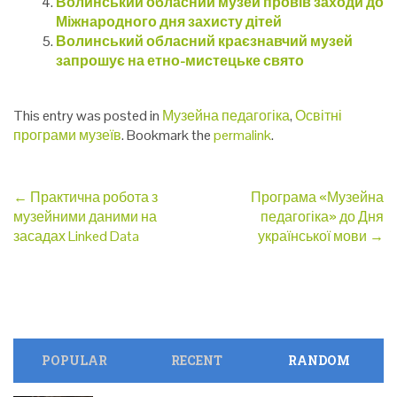
Волинський обласний музей провів заходи до
Міжнародного дня захисту дітей
Волинський обласний краєзнавчий музей
запрошує на етно-мистецьке свято
This entry was posted in
Музейна педагогіка
,
Освітні
програми музеїв
. Bookmark the
permalink
.
Post
←
Практична робота з
Програма «Музейна
музейними даними на
педагогіка» до Дня
navigation
засадах Linked Data
української мови
→
POPULAR
RECENT
RANDOM