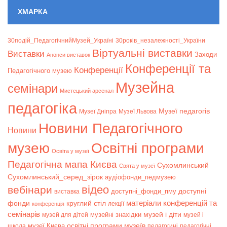
ХМАРКА
30подій_ПедагогічнийМузей_Україні
30років_незалежності_України
Віртуальні виставки
Bиставки
Заходи
Анонси виставок
Конференції та
Конференції
Педагогічного музею
Музейна
семінари
Мистецький арсенал
педагогіка
Музеї педагогів
Музеї Дніпра
Музеї Львова
Новини Педагогічного
Новини
музею
Освітні програми
Освіта у музеї
Педагогічна мапа Києва
Сухомлинський
Свята у музеї
Сухомлинський_серед_зірок
аудіофонди_педмузею
відео
вебінари
доступні
доступні_фонди_пму
виставка
матеріали конференцій та
фонди
круглий стіл
лекції
конференція
семінарів
музей і діти
музейні знахідки
музей для дітей
музей і
музеї Києва
освітні програми музеїв
школа
педагогині
педагогічні