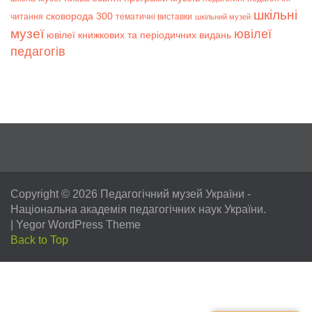
шкільні
сковорода 300
читання
тематичні виставки
шкільний музей
музеї
ювілеї
ювілеї книжкових та періодичних видань
педагогів
Copyright © 2026
Педагогічний музей України
-
Національна академія педагогічних наук України.
|
Yegor WordPress Theme
Back to Top