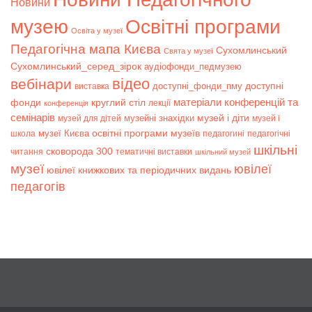
Новини
музею
Освітні програми
Освіта у музеї
Педагогічна мапа Києва
Сухомлинський
Свята у музеї
Сухомлинський_серед_зірок
аудіофонди_педмузею
відео
вебінари
доступні
доступні_фонди_пму
виставка
матеріали конференцій та
фонди
круглий стіл
лекції
конференція
семінарів
музей і діти
музейні знахідки
музей для дітей
музей і
музеї Києва
освітні програми музеїв
школа
педагогині
педагогічні
шкільні
сковорода 300
читання
тематичні виставки
шкільний музей
музеї
ювілеї
ювілеї книжкових та періодичних видань
педагогів