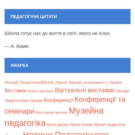
(1
(2
(1
event)
events)
event)
ПЕДАГОГІЧНІ ЦИТАТИ
Школа готує нас до життя в світі, якого не існує
—
А. Камю
ХМАРКА
30подій_ПедагогічнийМузей_Україні
30років_незалежності_України
Віртуальні виставки
Bиставки
Заходи
Анонси виставок
Конференції та
Конференції
Педагогічного музею
Музейна
семінари
Мистецький арсенал
педагогіка
Музеї педагогів
Музеї Дніпра
Музеї Львова
Новини Педагогічного