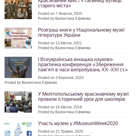
Краєзнавчий квест «Таємниці вулиць
старого міста»
Posted on 7 Жовтня, 2025
Posted by Валентина Єфімова
Розіграш книги у Національному музеї
літератури України
Posted on 13 Квітня, 2021
Posted by Валентина Єфімова
І Всеукраїнська юнацька науково-
практична конференція «Збереження
пам’яті в часи випробувань ХХ–ХХІ ст.»
Posted on 3 Березня, 2025
Posted by Валентина Єфімова
У Мелітопольському краєзнавчому музеї
провели історичний урок для школярів
Posted on 16 Квітня, 2018
Posted by Валентина Єфімова
Участь музею у #MuseumWeek2020
Posted on 21 Травня, 2020