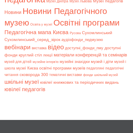
Музеї педагогів
Музеї Дніпра
Музеї Львова
Новини Педагогічного
Новини
музею
Освітні програми
Освіта у музеї
Педагогічна мапа Києва
Сухомлинський
Русова
Сухомлинський_серед_зірок
аудіофонди_педмузею
відео
вебінари
доступні
доступні_фонди_пму
виставка
матеріали конференцій та семінарів
фонди
круглий стіл
лекції
музей і діти
музейні знахідки
музей для дітей
музей і
музейне інтерв’ю
музеї Києва
освітні програми музеїв
школа
педагогині
педагогічні
сковорода 300
читання
тематичні виставки
фонди
шкільний музей
шкільні музеї
ювілеї книжкових та періодичних видань
ювілеї педагогів