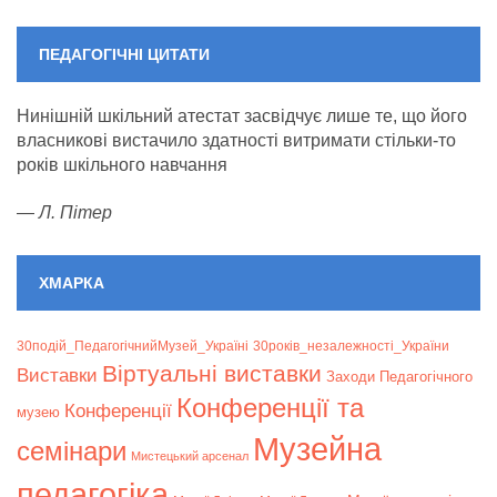
(1
(1
(1
(1
(1
(1
(1
event)
event)
event)
event)
event)
event)
event
ПЕДАГОГІЧНІ ЦИТАТИ
Нинішній шкільний атестат засвідчує лише те, що його
власникові вистачило здатності витримати стільки-то
років шкільного навчання
—
Л. Пітер
ХМАРКА
30подій_ПедагогічнийМузей_Україні
30років_незалежності_України
Віртуальні виставки
Bиставки
Заходи Педагогічного
Конференції та
Конференції
музею
Музейна
семінари
Мистецький арсенал
педагогіка