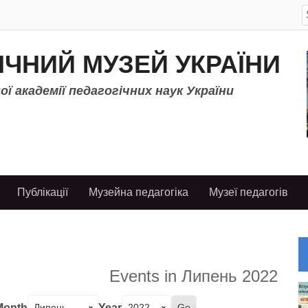
S
f
ІЧНИЙ МУЗЕЙ УКРАЇНИ
ї академії педагогічних наук України
Публікації
Музейна педагогіка
Музеї педагогів
Events in Липень 2022
Month
Year