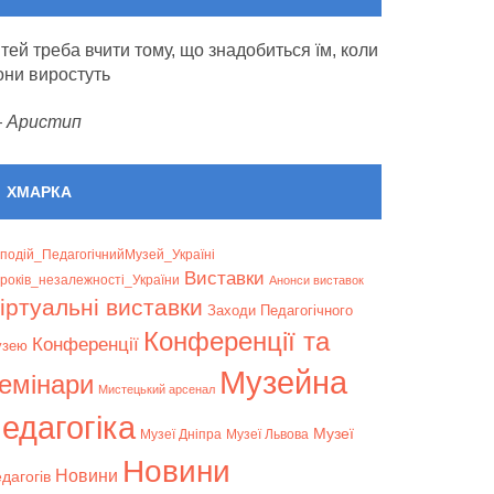
ітей треба вчити тому, що знадобиться їм, коли
они виростуть
—
Аристип
ХМАРКА
подій_ПедагогічнийМузей_Україні
Bиставки
років_незалежності_України
Анонси виставок
іртуальні виставки
Заходи Педагогічного
Конференції та
Конференції
узею
Музейна
емінари
Мистецький арсенал
едагогіка
Музеї
Музеї Дніпра
Музеї Львова
Новини
Новини
дагогів