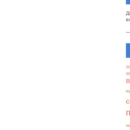
Д
в
30
30
В
м
с
п
пе