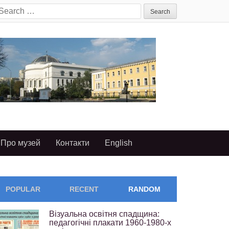
earch
or:
Про музей
Контакти
English
POPULAR
RECENT
RANDOM
Візуальна освітня спадщина:
педагогічні плакати 1960-1980-х