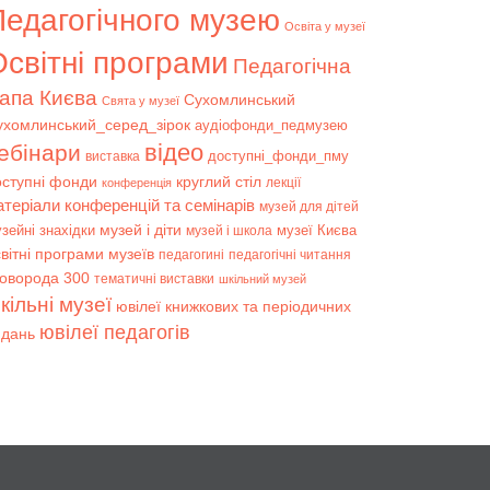
Педагогічного музею
Освіта у музеї
світні програми
Педагогічна
апа Києва
Сухомлинський
Свята у музеї
ухомлинський_серед_зірок
аудіофонди_педмузею
відео
ебінари
доступні_фонди_пму
виставка
оступні фонди
круглий стіл
лекції
конференція
атеріали конференцій та семінарів
музей для дітей
музей і діти
зейні знахідки
музеї Києва
музей і школа
вітні програми музеїв
педагогині
педагогічні читання
коворода 300
тематичні виставки
шкільний музей
кільні музеї
ювілеї книжкових та періодичних
ювілеї педагогів
идань