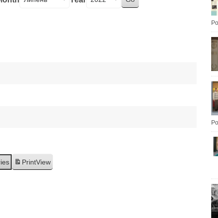
Po
Po
ries
Print
View