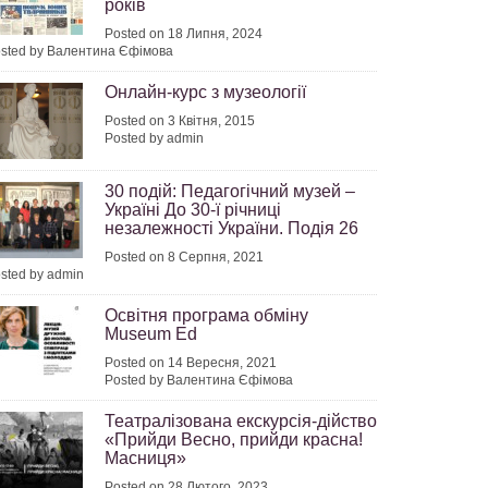
років
Posted on 18 Липня, 2024
sted by Валентина Єфімова
Онлайн-курс з музеології
Posted on 3 Квітня, 2015
Posted by admin
30 подій: Педагогічний музей –
Україні До 30-ї річниці
незалежності України. Подія 26
Posted on 8 Серпня, 2021
sted by admin
Освітня програма обміну
Museum Ed
Posted on 14 Вересня, 2021
Posted by Валентина Єфімова
Театралізована екскурсія-дійство
«Прийди Весно, прийди красна!
Масниця»
Posted on 28 Лютого, 2023