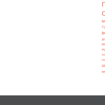
О
м
С
в
д
м
му
ос
с
ш
в