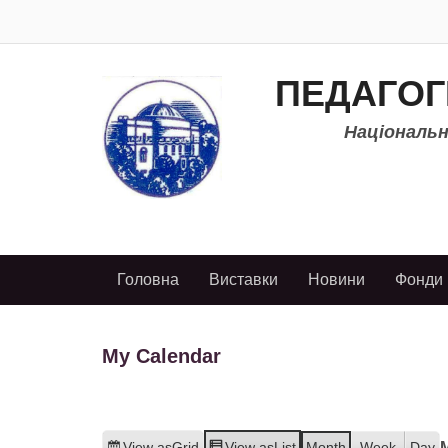
ПЕДАГОГ
Національно
Головна
Виставки
Новини
Фонди
My Calendar
View as
Grid
View as
List
Month
Week
Day