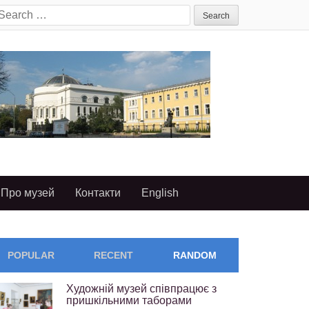
earch
or:
Про музей
Контакти
English
POPULAR
RECENT
RANDOM
Художній музей співпрацює з
пришкільними таборами