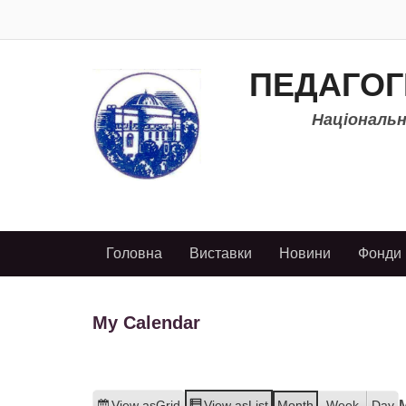
ПЕДАГОГ
Національно
Головна
Виставки
Новини
Фонди
My Calendar
View as
Grid
View as
List
Month
Week
Day