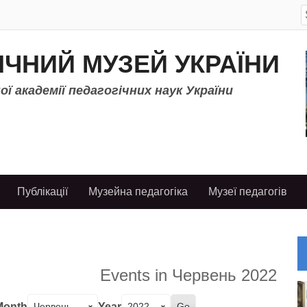
S
f
ІЧНИЙ МУЗЕЙ УКРАЇНИ
ї академії педагогічних наук України
Публікації
Музейна педагогіка
Музеї педагогів
Events in Червень 2022
Month
Year