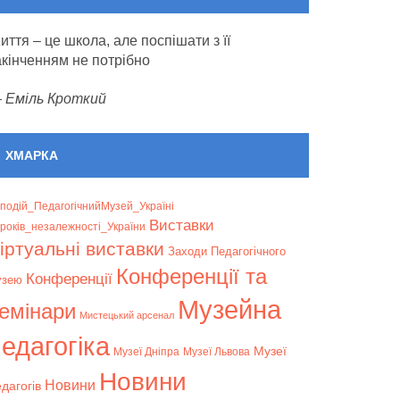
иття – це школа, але поспішати з її
акінченням не потрібно
—
Еміль Кроткий
ХМАРКА
подій_ПедагогічнийМузей_Україні
Bиставки
років_незалежності_України
іртуальні виставки
Заходи Педагогічного
Конференції та
Конференції
узею
Музейна
емінари
Мистецький арсенал
едагогіка
Музеї
Музеї Дніпра
Музеї Львова
Новини
Новини
дагогів