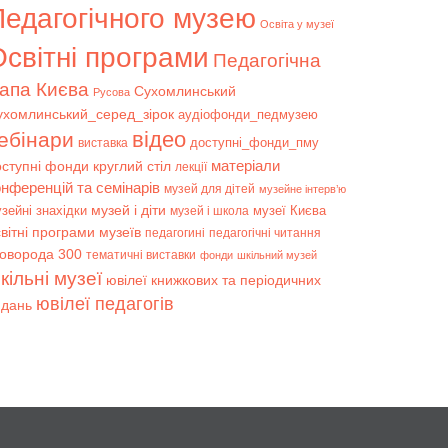
Педагогічного музею
Освіта у музеї
світні програми
Педагогічна
апа Києва
Сухомлинський
Русова
ухомлинський_серед_зірок
аудіофонди_педмузею
відео
ебінари
доступні_фонди_пму
виставка
матеріали
оступні фонди
круглий стіл
лекції
онференцій та семінарів
музей для дітей
музейне інтерв’ю
музей і діти
зейні знахідки
музеї Києва
музей і школа
вітні програми музеїв
педагогині
педагогічні читання
коворода 300
тематичні виставки
фонди
шкільний музей
кільні музеї
ювілеї книжкових та періодичних
ювілеї педагогів
идань