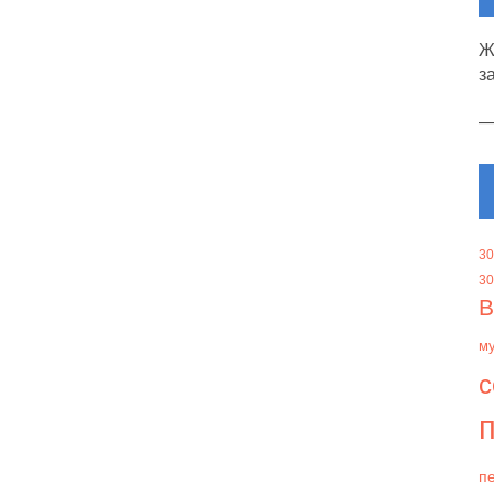
Ж
з
30
30
В
м
с
п
пе