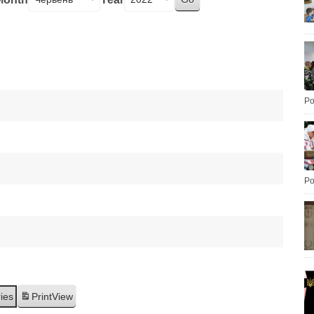
Po
Po
ries
Print
View