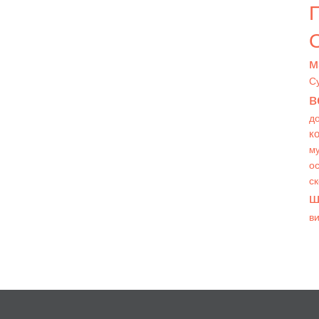
О
м
С
в
д
к
му
ос
с
ш
в