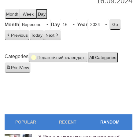
16.09.2024
Month
Week
Day
Month
Day
Year
Previous
Today
Next
Categories
Педагогічний календар
All Categories
Print
View
POPULAR
RECENT
RANDOM
У Рівненському краєзнавчому музеї