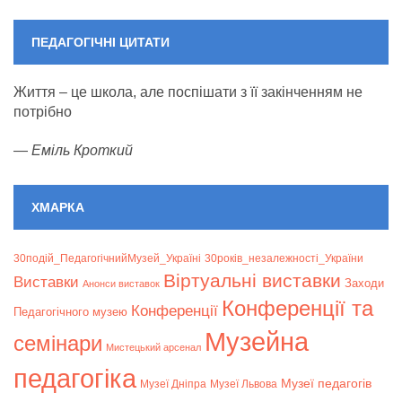
(1
(1
(1
(1
(1
(1
(1
event)
event)
event)
event)
event)
event)
event
ПЕДАГОГІЧНІ ЦИТАТИ
Життя – це школа, але поспішати з її закінченням не
потрібно
—
Еміль Кроткий
ХМАРКА
30подій_ПедагогічнийМузей_Україні
30років_незалежності_України
Віртуальні виставки
Bиставки
Заходи
Анонси виставок
Конференції та
Конференції
Педагогічного музею
Музейна
семінари
Мистецький арсенал
педагогіка
Музеї педагогів
Музеї Дніпра
Музеї Львова