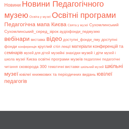
Новини Педагогічного
Новини
музею
Освітні програми
Освіта у музеї
Педагогічна мапа Києва
Сухомлинський
Свята у музеї
Сухомлинський_серед_зірок
аудіофонди_педмузею
відео
вебінари
доступні
доступні_фонди_пму
виставка
матеріали конференцій та
фонди
круглий стіл
лекції
конференція
семінарів
музей і діти
музейні знахідки
музей для дітей
музей і
музеї Києва
освітні програми музеїв
школа
педагогині
педагогічні
шкільні
сковорода 300
читання
тематичні виставки
шкільний музей
музеї
ювілеї
ювілеї книжкових та періодичних видань
педагогів