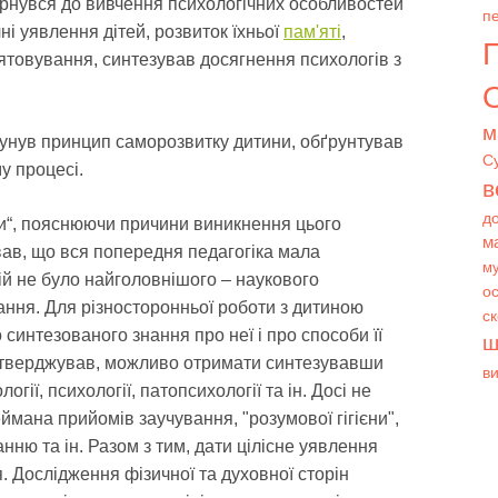
ернувся до вивчення психологічних особливостей
пе
ні уявлення дітей, розвиток їхньої
пам'яті
,
'ятовування, синтезував досягнення психологів з
О
м
сунув принцип саморозвитку дитини, обґрунтував
С
у процесі.
в
д
ки“, пояснюючи причини виникнення цього
м
вав, що вся попередня педагогіка мала
му
ній не було найголовнішого – наукового
ос
ання. Для різносторонньої роботи з дитиною
с
 синтезованого знання про неї і про способи її
ш
н стверджував, можливо отримати синтезувавши
в
огії, психології, патопсихології та ін. Досі не
мана прийомів заучування, "розумової гігієни",
нню та ін. Разом з тим, дати цілісне уявлення
 Дослідження фізичної та духовної сторін