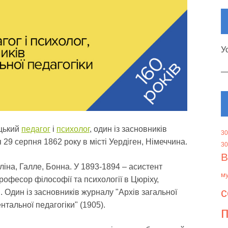
У
ецький
педагог
і
психолог
, один із засновників
30
29 серпня 1862 року в місті Уердіген, Німеччина.
30
В
ліна, Галле, Бонна. У 1893-1894 – асистент
м
рофесор філософії та психології в Цюріху,
с
і. Один із засновників журналу "Архів загальної
нтальної педагогіки" (1905).
п