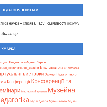
event)
event)
ПЕДАГОГІЧНІ ЦИТАТИ
спіхи науки – справа часу і сміливості розуму
—
Вольтер
ХМАРКА
подій_ПедагогічнийМузей_Україні
Bиставки
років_незалежності_України
Анонси виставок
іртуальні виставки
Заходи Педагогічного
Конференції та
Конференції
узею
Музейна
емінари
Мистецький арсенал
едагогіка
Музеї
Музеї Дніпра
Музеї Львова