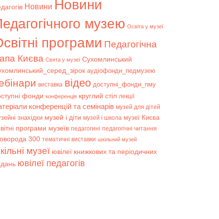
Новини
Новини
дагогів
Педагогічного музею
Освіта у музеї
світні програми
Педагогічна
апа Києва
Сухомлинський
Свята у музеї
ухомлинський_серед_зірок
аудіофонди_педмузею
відео
ебінари
доступні_фонди_пму
виставка
оступні фонди
круглий стіл
лекції
конференція
атеріали конференцій та семінарів
музей для дітей
музей і діти
зейні знахідки
музеї Києва
музей і школа
вітні програми музеїв
педагогині
педагогічні читання
коворода 300
тематичні виставки
шкільний музей
кільні музеї
ювілеї книжкових та періодичних
ювілеї педагогів
идань