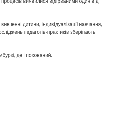
х процесів виявилися відірваними один від
 вивченні дитини, індивідуалізації навчання,
сліджень педагогів-практиків зберігають
бурзі, де і похований.