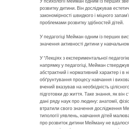
У психології Мейман одним із перших зв
розвитку дитини. Він досліджував естетич
закономірності швидкого і міцного запам
проблемами розвитку здібностей дітей.
У педагогіці Мейман одним із перших ви
значення активності дитини у навчальном
У “Лекціях з експериментальної педагогі
напрямку у педагогіці, Мейман стверджу
абстрактний і нормативний характер і в 
обґрунтування процесу навчання і вихов
вчений вказував на необхідність цілісного
підготовки до життя. Таке знання, як ві
дані ряду наук про людину: анатомії, фізіол
втратили свого значення дослідження Мей
типології уявлень, навчання дітей малюва
про розвиток дитини Мейману не вдалося.