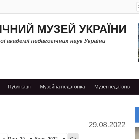
S
f
ІЧНИЙ МУЗЕЙ УКРАЇНИ
ї академії педагогічних наук України
Публікації
Музейна педагогіка
Музеї педагогів
29.08.2022
Day
Year