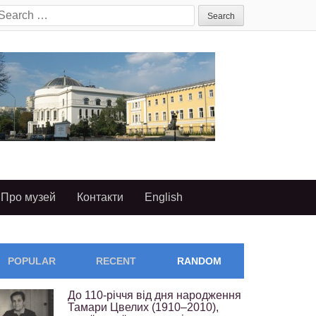
earch
or:
Про музей
Контакти
English
POPULAR
RECENT
RANDOM
До 110-річчя від дня народження
Тамари Цвелих (1910–2010),