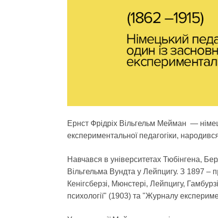
Ернст Фрідріх Вільгельм Мейман — нім
експериментальної педагогіки, народився 
Навчався в університетах Тюбінгена, Бер
Вільгельма Вундта у Лейпцигу. З 1897 – п
Кенігсберзі, Мюнстері, Лейпцигу, Гамбурз
психології" (1903) та "Журналу експериме