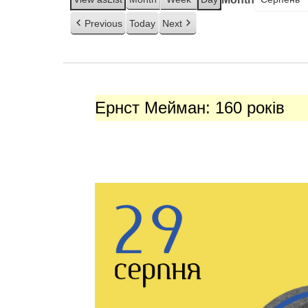
Previous
Today
Next
Ернст
Мейман:
Ернст Мейман: 160 років
160
років