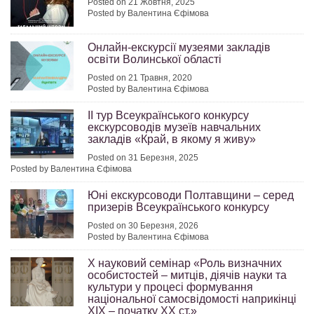
Posted on 21 Жовтня, 2025
Posted by Валентина Єфімова
Онлайн-екскурсії музеями закладів
освіти Волинської області
Posted on 21 Травня, 2020
Posted by Валентина Єфімова
II тур Всеукраїнського конкурсу
екскурсоводів музеїв навчальних
закладів «Край, в якому я живу»
Posted on 31 Березня, 2025
Posted by Валентина Єфімова
Юні екскурсоводи Полтавщини – серед
призерів Всеукраїнського конкурсу
Posted on 30 Березня, 2026
Posted by Валентина Єфімова
Х науковий семінар «Роль визначних
особистостей – митців, діячів науки та
культури у процесі формування
національної самосвідомості наприкінці
ХІХ – початку ХХ ст.»