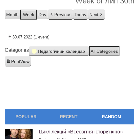
Week of Лип 30th
Month
Week
Day
Previous
Today
Next
30.07.2022
(1 event)
Categories
Педагогічний календар
All Categories
Print
View
POPULAR
RECENT
RANDOM
Цикл лекцій «Всесвітня історія кіно»