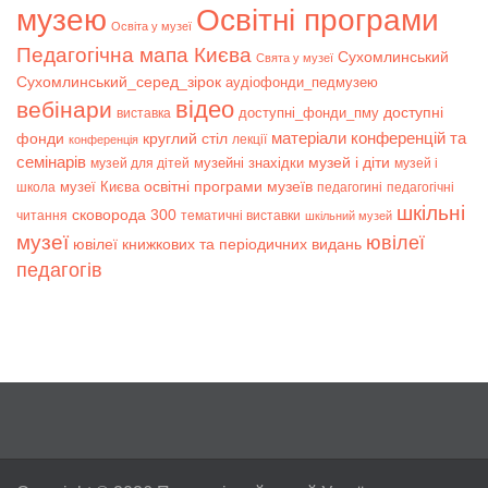
музею
Освітні програми
Освіта у музеї
Педагогічна мапа Києва
Сухомлинський
Свята у музеї
Сухомлинський_серед_зірок
аудіофонди_педмузею
відео
вебінари
доступні
доступні_фонди_пму
виставка
матеріали конференцій та
фонди
круглий стіл
лекції
конференція
семінарів
музей і діти
музейні знахідки
музей для дітей
музей і
музеї Києва
освітні програми музеїв
школа
педагогині
педагогічні
шкільні
сковорода 300
читання
тематичні виставки
шкільний музей
музеї
ювілеї
ювілеї книжкових та періодичних видань
педагогів