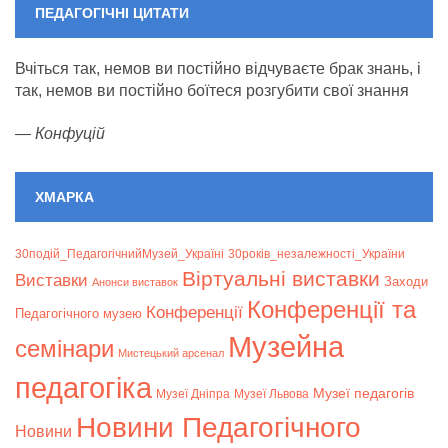
ПЕДАГОГІЧНІ ЦИТАТИ
Вчіться так, немов ви постійно відчуваєте брак знань, і
так, немов ви постійно боїтеся розгубити свої знання
—
Конфуцій
ХМАРКА
30подій_ПедагогічнийМузей_Україні
30років_незалежності_України
Віртуальні виставки
Bиставки
Заходи
Анонси виставок
Конференції та
Конференції
Педагогічного музею
Музейна
семінари
Мистецький арсенал
педагогіка
Музеї педагогів
Музеї Дніпра
Музеї Львова
Новини Педагогічного
Новини