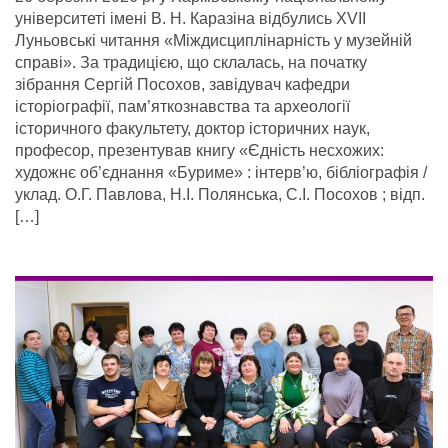
університеті імені В. Н. Каразіна відбулись ХVІІ
Луньовські читання «Міждисциплінарність у музейній
справі». За традицією, що склалась, на початку
зібрання Сергій Посохов, завідувач кафедри
історіографії, пам’яткознавства та археології
історичного факультету, доктор історичних наук,
професор, презентував книгу «Єдність несхожих:
художнє об’єднання «Буриме» : інтерв’ю, бібліографія /
уклад. О.Г. Павлова, Н.І. Полянська, С.І. Посохов ; відп.
[…]