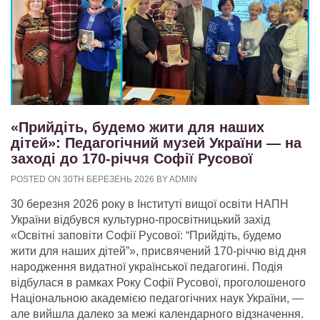
«Прийдіть, будемо жити для наших
дітей»: Педагогічний музей України — на
заході до 170-річчя Софії Русової
POSTED ON 30TH БЕРЕЗЕНЬ 2026 BY ADMIN
30 березня 2026 року в Інституті вищої освіти НАПН
України відбувся культурно-просвітницький захід
«Освітні заповіти Софії Русової: “Прийдіть, будемо
жити для наших дітей”», присвячений 170-річчю від дня
народження видатної української педагогині. Подія
відбулася в рамках Року Софії Русової, проголошеного
Національною академією педагогічних наук України, —
але вийшла далеко за межі календарного відзначення.