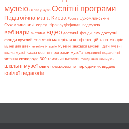
музею
Освітні програми
Освіта у музеї
Педагогічна мапа Києва
Сухомлинський
Русова
Сухомлинський_серед_зірок
аудіофонди_педмузею
відео
вебінари
доступні
доступні_фонди_пму
виставка
матеріали конференцій та семінарів
фонди
круглий стіл
лекції
музей і діти
музейні знахідки
музей для дітей
музей і
музейне інтерв’ю
музеї Києва
освітні програми музеїв
школа
педагогині
педагогічні
сковорода 300
читання
тематичні виставки
фонди
шкільний музей
шкільні музеї
ювілеї книжкових та періодичних видань
ювілеї педагогів